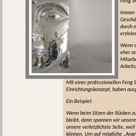
Feng Sh
Immer m
Geschäf
durch 
erziele
Wenn s
eher od
Mitarbe
Arbeits
Mit einer professionellen Feng 
Einrichtungskonzept, haben aus
Ein Beispiel:
Wenn beim Sitzen der Rücken z
bleibt, dann spannen wir unsere
unsere verletzlichste Seite, wei
können. Um auf mögliche „Angrif